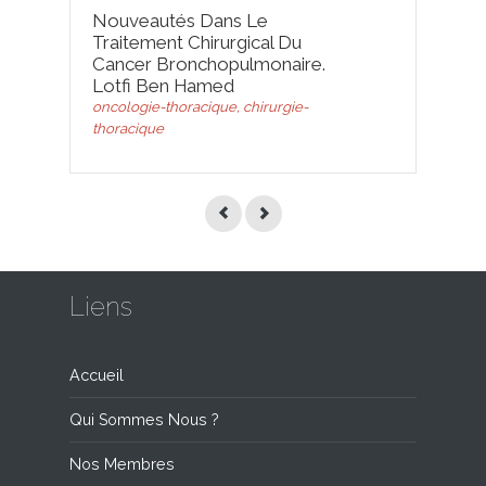
Nouveautés Dans Le
R
Traitement Chirurgical Du
P
Cancer Bronchopulmonaire.
o
Lotfi Ben Hamed
oncologie-thoracique, chirurgie-
thoracique
Liens
Accueil
Qui Sommes Nous ?
Nos Membres