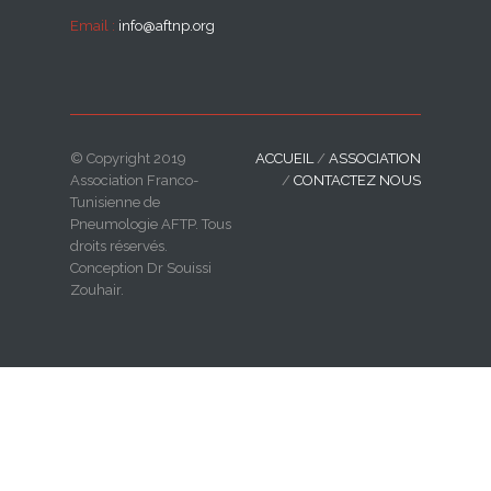
Email :
info@aftnp.org
© Copyright 2019
ACCUEIL
/
ASSOCIATION
Association Franco-
/
CONTACTEZ NOUS
Tunisienne de
Pneumologie AFTP. Tous
droits réservés.
Conception Dr Souissi
Zouhair.