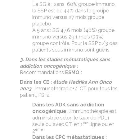
La SG à : 2ans 60% groupe immuno,
la SSP est de 44% dans le groupe
immuno versus 27 mois groupe
placebo
A
5 ans : SG 47,6 mois (40%) groupe
immuno versus 29,1 mois (33%)
groupe contrôle. Pour la SSP :1/3 des
patients sous immuno sont guéris.
3. Dans les stades métastatiques sans
addiction oncogénique :
Recommandations
ESMO :
Dans les CE
: étude Hedriks Ann Onco
2023
: immunothérapie+/-CT pour tous les
patient, PS :2.
Dans les ADK sans addiction
oncogénique
, l’immunothérapie est
administrée selon le taux de PDL1
ére
seule ou avec CT, en 1
ligne ou en
éme
2
Dans les CPC métastatiques :