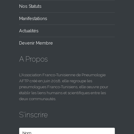
Nos Statuts
Manifestations
Actualités
Devenir Membre
A Propos
L'Association Franco-Tunisienne de Pneumologie
AFTP créé en juin 2018, elle regroupe les
pneumologues Franco-Tunisiens, elle oeuvre pour
établir les liens humains et scientifiques entre les
deux communautés.
S'inscrire