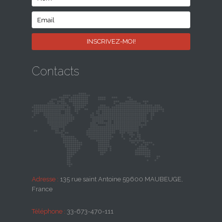
Contacts
Adresse :
135 rue saint Antoine 59600 MAUBEUGE,
France
Téléphone :
33-673-470-111