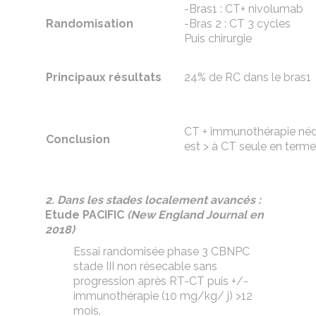
-Bras1 : CT+ nivolumab
Randomisation
-Bras 2 : CT 3 cycles
Puis chirurgie
Principaux résultats
24% de RC dans le bras1
CT + immunothérapie né
Conclusion
est > à CT seule en term
2. Dans les stades localement avancés :
Etude PACIFIC
(New England Journal en
2018)
Essai randomisée phase 3 CBNPC
stade III non résecable sans
progression après RT-CT puis +/-
immunothérapie (10 mg/kg/ j) >12
mois.