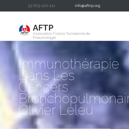
33-673-470-111
info@aftnp.org
AFTP
Association Franco-Tunisienne de
Pneumologie
Immunothérapie
Dans Les
Cancers
Bronchopulmonair
Olivier Leleu