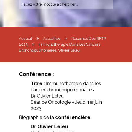
Accueil
Actualités
Résumés Des RFTP
2023
Immunothérapie Dans Les Cancers
Bronchopulmonaires. Olivier Leleu
Conférence :
Titre :
Immunothérapie dans les
cancers bronchopulmonaires
Dr Olivier Leleu
Séance Oncologie - Jeudi 1er juin
2023
Biographie de la
conférencière
Dr Olivier Leleu