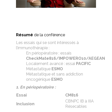
Résumé
de la conférence
Les essais qui se sont intéressés à
l’immunothérapie :
En périopératoire : essais
CheckMate816/IMPOWERO10/AEGEAN
Localement avancé : essai
PACIFIC
Métastatique
ESMO
Métastatique et sans addiction
oncogénique
ESMO
1. En périopératoire :
Essai
CM816
CBNPC IB à IIIA
Inclusion
Résecables