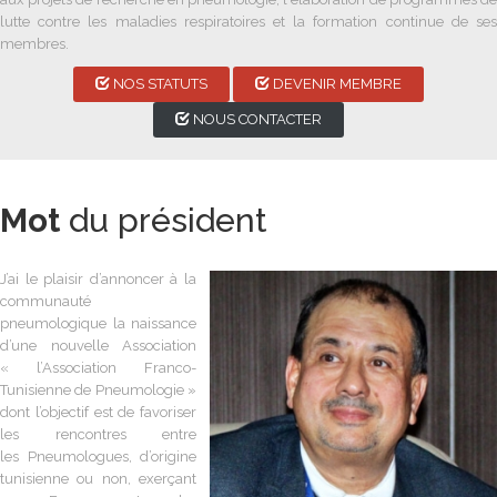
lutte contre les maladies respiratoires et la formation continue de ses
membres.
NOS STATUTS
DEVENIR MEMBRE
NOUS CONTACTER
Mot
du président
J’ai le plaisir d’annoncer à la
communauté
pneumologique la naissance
d’une nouvelle Association
« l’Association Franco-
Tunisienne de Pneumologie »
dont l’objectif est de favoriser
les rencontres entre
les Pneumologues, d’origine
tunisienne ou non, exerçant