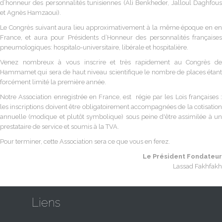
d’honneur des personnalités tunisiennes (Ali Benkheder, Jalloul Daghfous
et Agnès Hamzaoui).
Le Congrès suivant aura lieu approximativement à la même époque en en
France, et aura pour Présidents d’Honneur des personnalités françaises
pneumologiques: hospitalo-universitaire, libérale et hospitalière.
Venez nombreux à vous inscrire et très rapidement au Congrès de
Hammamet qui sera de haut niveau scientifique le nombre de places étant
forcément limité la première année.
Notre Association enregistrée en France, est régie par les Lois françaises :
les inscriptions doivent être obligatoirement accompagnées de la cotisation
annuelle (modique et plutôt symbolique) sous peine d'être assimilée à un
prestataire de service et soumis à la TVA.
Pour terminer, cette Association sera ce que vous en ferez.
Le Président Fondateur
Lassad Fakhfakh
Liens