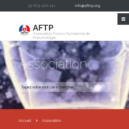
33-673-470-111
info@aftnp.org
AFTP
Association Franco-Tunisienne de
Pneumologie
Association
Accueil
Association