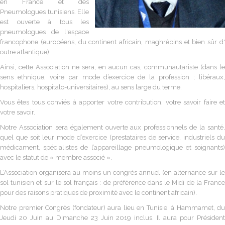
en France et des
Pneumologues tunisiens. Elle
est ouverte à tous les
pneumologues de l'espace
francophone (européens, du continent africain, maghrébins et bien sûr d'
outre atlantique).
Ainsi, cette Association ne sera, en aucun cas, communautariste (dans le
sens ethnique, voire par mode d’exercice de la profession ; libéraux,
hospitaliers, hospitalo-universitaires), au sens large du terme.
Vous êtes tous conviés à apporter votre contribution, votre savoir faire et
votre savoir.
Notre Association sera également ouverte aux professionnels de la santé,
quel que soit leur mode d’exercice (prestataires de service, industriels du
médicament, spécialistes de l’appareillage pneumologique et soignants)
avec le statut de « membre associé ».
L’Association organisera au moins un congrès annuel (en alternance sur le
sol tunisien et sur le sol français : de préférence dans le Midi de la France
pour des raisons pratiques de proximité avec le continent africain).
Notre premier Congrès (fondateur) aura lieu en Tunisie, à Hammamet, du
Jeudi 20 Juin au Dimanche 23 Juin 2019 inclus. Il aura pour Président