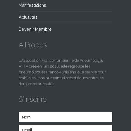
Manifestations
Actualités
Devenir Membre
A Propos
L'Association Franco-Tunisienne de Pneumologie
AFTP créé en juin 2018, elle regroupe les
pneumologues Franco-Tunisiens, elle oeuvre pour
établir les liens humains et scientifiques entre les
deux communautés.
S'inscrire