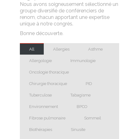
Nous avons soigneusement sélectionné un
groupe diversifié de conférenciers de
renom, chacun apportant une expertise
unique à notre congrès.
Bonne découverte.
All
Allergies
Asthme
Allergologie
Immunologie
Oncologie thoracique
Chirurgie thoracique
PID
Tuberculose
Tabagisme
Environnement
BPCO
Fibrose pulmonaire
Sommeil
Biothérapies
Sinusite