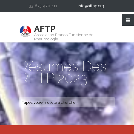
33-673-470-111
info@aftnp.org
AFTP
Association Franco-Tunisienne de
Pneumologie
Résumés Des
RFTP 2023