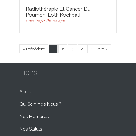
Radiothérapie Et Cancer Du
Poumon. Lotfi Kochbati
oncologie-thoracique
« Précédent
1
2
3
4
Suivant »
Liens
Accueil
Qui Sommes Nous ?
Nos Membres
Nos Statuts