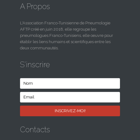
A Propos
L'Association Franco-Tunisienne de Pneumologie
AFTP créé en juin 2018, elle regroupe les
pneumologues Franco-Tunisiens, elle oeuvre pour
établir les liens humains et scientifiques entre les
deux communautés.
S'inscrire
Contacts