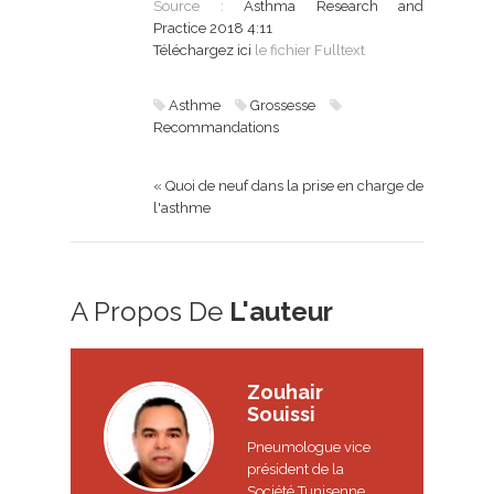
Source :
Asthma Research and
Practice
2018
4:11
Téléchargez ici
le fichier Fulltext
Asthme
Grossesse
Recommandations
« Quoi de neuf dans la prise en charge de
l'asthme
A Propos De
L'auteur
Zouhair
Souissi
Pneumologue vice
président de la
Société Tunisenne