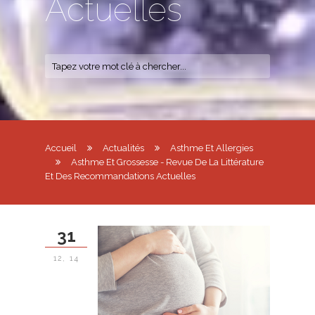
Actuelles
Accueil
Actualités
Asthme Et Allergies
Asthme Et Grossesse - Revue De La Littérature
Et Des Recommandations Actuelles
31
12, 14