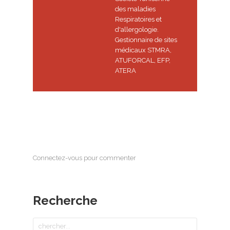
des maladies
Respiratoires et
d'allergologie.
Gestionnaire de sites
médicaux STMRA,
ATUFORCAL, EFP,
ATERA
Connectez-vous pour commenter
Recherche