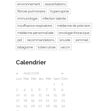
environnement
exacerbations
fibrose pulmonaire
hypercapnie
immunologie
infection latente
insuffisance respiratoire
médecine de précision
médecine personnalisée
oncologie thoracique
pid
recommandations
sinusite
sommeil
tabagisme
tuberculose
vaccin
Calendrier
«
Août 2026
»
Lun
Mar
Mer
Jeu
Mer
Sam
Dim
1
2
3
4
5
6
7
8
9
10
11
12
13
14
15
16
17
18
19
20
21
22
23
24
25
26
27
28
29
30