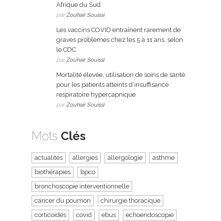
Afrique du Sud
par
Zouhair Souissi
Les vaccins COVID entraînent rarement de
graves problèmes chez les 5 à 11 ans, selon
le CDC
par
Zouhair Souissi
Mortalité élevée, utilisation de soins de santé
pour les patients atteints d’insuffisance
respiratoire hypercapnique
par
Zouhair Souissi
Mots
Clés
actualités
allergies
allergologie
asthme
biothérapies
bpco
bronchoscopie interventionnelle
cancer du poumon
chirurgie thoracique
corticoides
covid
ebus
echoendoscopie