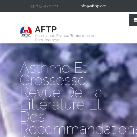
33-673-470-111
info@aftnp.org
AFTP
Association Franco-Tunisienne de
Pneumologie
Asthme Et
Grossesse -
Revue De La
Littérature Et
Des
Recommandation