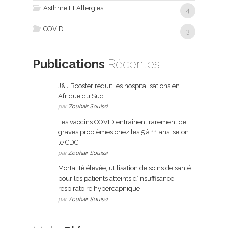
Asthme Et Allergies
4
COVID
3
Publications
Récentes
J&J Booster réduit les hospitalisations en
Afrique du Sud
par
Zouhair Souissi
Les vaccins COVID entraînent rarement de
graves problèmes chez les 5 à 11 ans, selon
le CDC
par
Zouhair Souissi
Mortalité élevée, utilisation de soins de santé
pour les patients atteints d’insuffisance
respiratoire hypercapnique
par
Zouhair Souissi