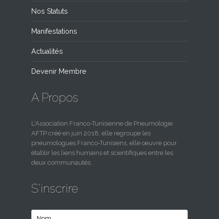
Nos Statuts
Manifestations
Actualités
Devenir Membre
A Propos
L'Association Franco-Tunisienne de Pneumologie
AFTP créé en juin 2018, elle regroupe les
pneumologues Franco-Tunisiens, elle oeuvre pour
établir les liens humains et scientifiques entre les
deux communautés.
S'inscrire