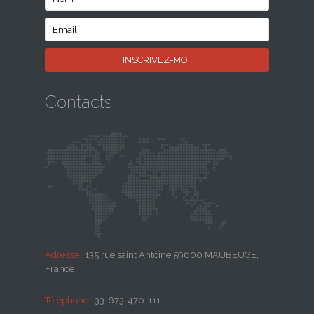
Contacts
Adresse :
135 rue saint Antoine 59600 MAUBEUGE,
France
Téléphone :
33-673-470-111