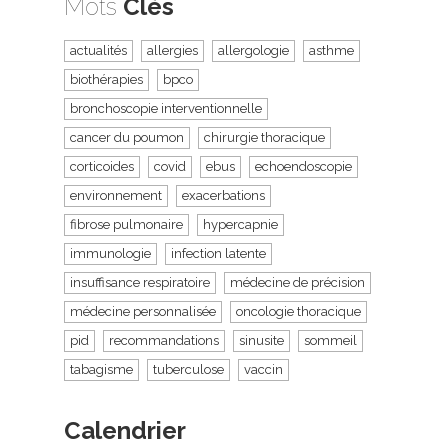
Mots
Clés
actualités
allergies
allergologie
asthme
biothérapies
bpco
bronchoscopie interventionnelle
cancer du poumon
chirurgie thoracique
corticoides
covid
ebus
echoendoscopie
environnement
exacerbations
fibrose pulmonaire
hypercapnie
immunologie
infection latente
insuffisance respiratoire
médecine de précision
médecine personnalisée
oncologie thoracique
pid
recommandations
sinusite
sommeil
tabagisme
tuberculose
vaccin
Calendrier