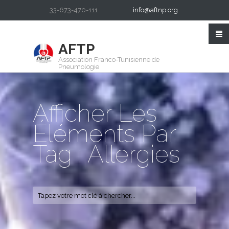
33-673-470-111
info@aftnp.org
AFTP
Association Franco-Tunisienne de
Pneumologie
Afficher Les
Éléments Par
Tag : Allergies