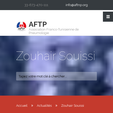
33-673-470-111
info@aftnp.org
AFTP
Association Franco-Tunisienne de
Pneumologie
Zouhair Souissi
Accueil
Actualités
Zouhair Souissi