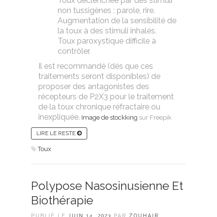
Toux déclenchée par des stimuli
non tussigènes : parole, rire.
Augmentation de la sensibilité de
la toux à des stimuli inhalés.
Toux paroxystique difficile à
contrôler.
Il est recommandé (dès que ces
traitements seront disponibles) de
proposer des antagonistes des
récepteurs de P2X3 pour le traitement
de la toux chronique réfractaire ou
inexpliquée.
Image de stockking
sur Freepik
LIRE LE RESTE
Toux
Polypose Nasosinusienne Et
Biothérapie
PUBLIÉ LE
JUIN 14, 2023
PAR
ZOUHAIR