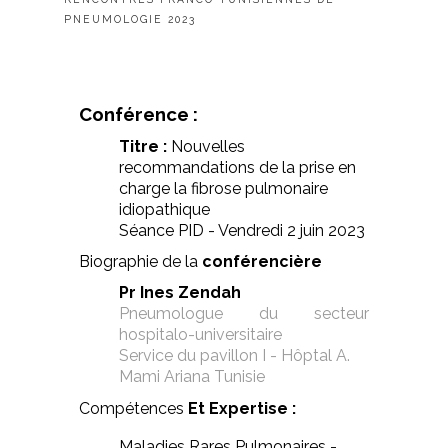
PNEUMOLOGIE 2023
Conférence :
Titre :
Nouvelles
recommandations de la prise en
charge la fibrose pulmonaire
idiopathique
Séance PID - Vendredi 2 juin 2023
Biographie de la
conférencière
Pr Ines Zendah
Pneumologue du secteur
hospitalo-universitaire
Service du pavillon I - Hôptal A.
Mami Ariana Tunisie
Compétences
Et Expertise :
Maladies Rares Pulmonaires -