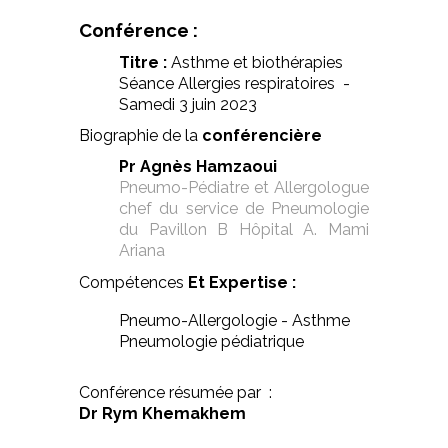
Conférence :
Titre :
Asthme et biothérapies
Séance Allergies respiratoires -
Samedi 3 juin 2023
Biographie de la
conférencière
Pr Agnès Hamzaoui
Pneumo-Pédiatre et Allergologue
chef du service de Pneumologie
du Pavillon B Hôpital A. Mami
Ariana
Compétences
Et Expertise :
Pneumo-Allergologie - Asthme
Pneumologie pédiatrique
Conférence résumée par :
Dr Rym Khemakhem