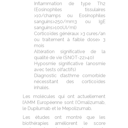
Inflammation de type Th2
(Eosinophiles tissulaires
>10/champs ou Eosinophiles
sanguins>250/mm3 ou IgE
sanguins>100UI/ml)
Corticoïdes généraux >3 cures/an
ou traitement à faible dose> 3
mois
Altération significative de la
qualité de vie (SNOT-22>40)
Hyposmie significative (anosmie
avec tests olfactifs)
Diagnostic d’asthme comorbide
nécessitant des corticoïdes
inhalés.
Les molécules qui ont actuellement
l’AMM Européenne sont l’Omalizumab,
le Dupilumab et le Mepolizumab.
Les études ont montré que les
biothérapies améliorent le score