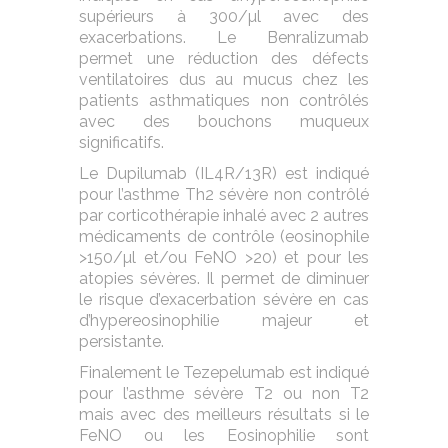
supérieurs à 300/µl avec des
exacerbations. Le Benralizumab
permet une réduction des défects
ventilatoires dus au mucus chez les
patients asthmatiques non contrôlés
avec des bouchons muqueux
significatifs.
Le Dupilumab (IL4R/13R) est indiqué
pour l’asthme Th2 sévère non contrôlé
par corticothérapie inhalé avec 2 autres
médicaments de contrôle (eosinophile
>150/µl et/ou FeNO >20) et pour les
atopies sévères. Il permet de diminuer
le risque d’exacerbation sévère en cas
d’hypereosinophilie majeur et
persistante.
Finalement le Tezepelumab est indiqué
pour l’asthme sévère T2 ou non T2
mais avec des meilleurs résultats si le
FeNO ou les Eosinophilie sont