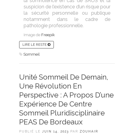
la somnolence en cas de SAOS et la
suspicion de l’existence d’un risque pour
la sécurité personnelle ou publique
notamment dans le cadre de
pathologie professionnelle.
Image de
Freepik
LIRE LE RESTE
Sommeil
Unité Sommeil De Demain,
Une Révolution En
Perspective : A Propos D’une
Expérience De Centre
Sommeil Pluridisciplinaire
PEAS De Bordeaux
PUBLIÉ LE
JUIN 14, 2023
PAR
ZOUHAIR