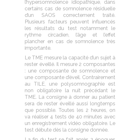
l’hypersomnolence idiopathique, dans
certains cas de somnolence résiduelle
d’un SAOS correctement traité.
Plusieurs facteurs peuvent influencés
les résultats du test notamment le
rythme circadien, l’âge et l’effet
plancher en cas de somnolence très
importante.
Le TME mesure la capacité d’un sujet à
rester éveillé. Il mesure 2 composantes
: une composante de somnolence et
une composante d’éveil. Contrairement
au TILE, une polysomnographie est
non obligatoire la nuit précédant le
TME. La consigne à donner au patient
sera de rester éveillé aussi longtemps
que possible. Toutes les 2 heures, on
va réaliser 4 tests de 40 minutes avec
un enregistrement vidéo obligatoire. Le
test débute dès la consigne donnée.
La fin du test se fait après 3 époques