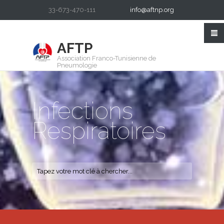
33-673-470-111
info@aftnp.org
AFTP
Association Franco-Tunisienne de
Pneumologie
Infections
Respiratoires