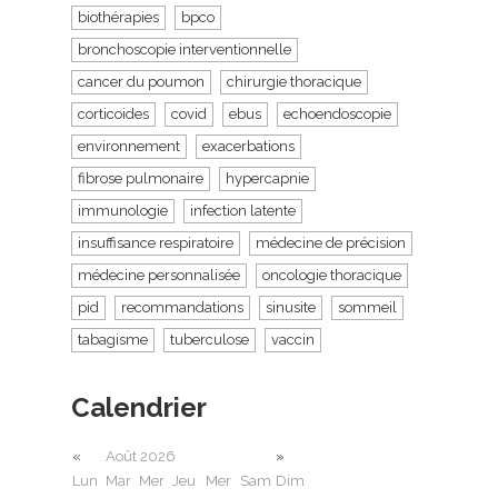
biothérapies
bpco
bronchoscopie interventionnelle
cancer du poumon
chirurgie thoracique
corticoides
covid
ebus
echoendoscopie
environnement
exacerbations
fibrose pulmonaire
hypercapnie
immunologie
infection latente
insuffisance respiratoire
médecine de précision
médecine personnalisée
oncologie thoracique
pid
recommandations
sinusite
sommeil
tabagisme
tuberculose
vaccin
Calendrier
«
Août 2026
»
Lun
Mar
Mer
Jeu
Mer
Sam
Dim