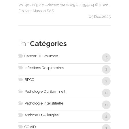
Vol 42 - N°9-10 - décembre 2025 P. 435-504 © 2026,
Elsevier Masson SAS
05.Déc.2025
Par
Catégories
Cancer Du Poumon
5
Infections Respiratoires
2
BPCO
2
Pathologie Du Sommeil
0
Pathologie Interstitielle
0
Asthme Et Allergies
4
COVID
3