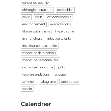
cancer du poumon
chirurgie thoracique
corticoides
covid
ebus
echoendoscopie
environnement
exacerbations
fibrose pulmonaire
hypercapnie
immunologie
infection latente
insuffisance respiratoire
médecine de précision
médecine personnalisée
oncologie thoracique
pid
recommandations
sinusite
sommeil
tabagisme
tuberculose
vaccin
Calendrier