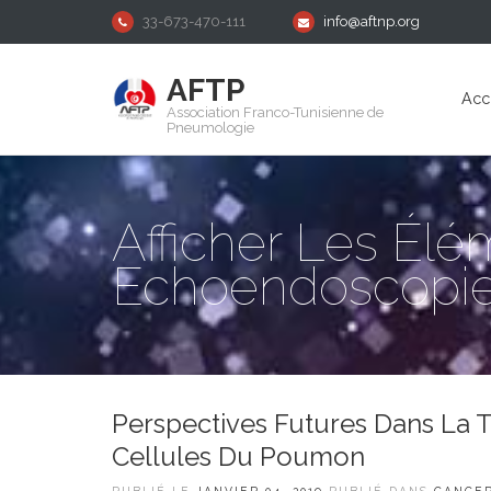
33-673-470-111
info@aftnp.org
AFTP
Acc
Association Franco-Tunisienne de
Pneumologie
Afficher Les Élé
Echoendoscopi
Perspectives Futures Dans La T
Cellules Du Poumon