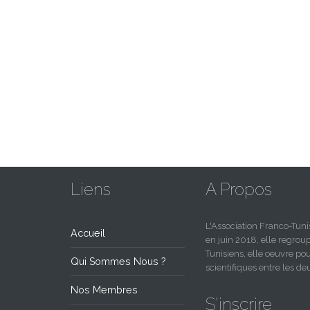
Liens
A Propos
L'Association Franco-Tu
Accueil
en juin 2018, elle regro
Tunisiens, elle oeuvre pou
Qui Sommes Nous ?
scientifiques entre les 
Nos Membres
S'inscrire