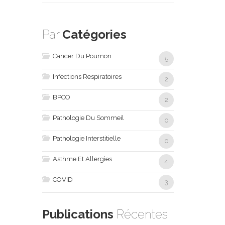
Par
Catégories
Cancer Du Poumon
5
Infections Respiratoires
2
BPCO
2
Pathologie Du Sommeil
0
Pathologie Interstitielle
0
Asthme Et Allergies
4
COVID
3
Publications
Récentes