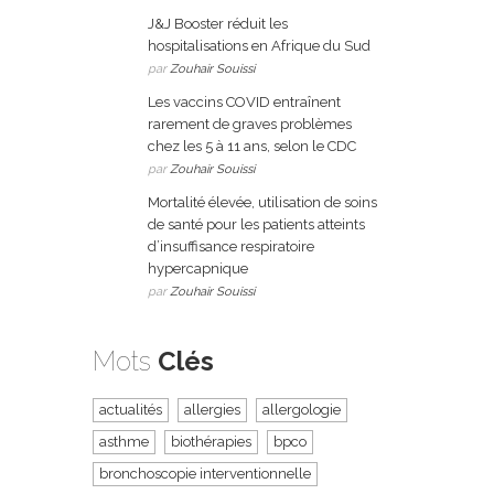
J&J Booster réduit les
hospitalisations en Afrique du Sud
par
Zouhair Souissi
Les vaccins COVID entraînent
rarement de graves problèmes
chez les 5 à 11 ans, selon le CDC
par
Zouhair Souissi
Mortalité élevée, utilisation de soins
de santé pour les patients atteints
d’insuffisance respiratoire
hypercapnique
par
Zouhair Souissi
Mots
Clés
actualités
allergies
allergologie
asthme
biothérapies
bpco
bronchoscopie interventionnelle