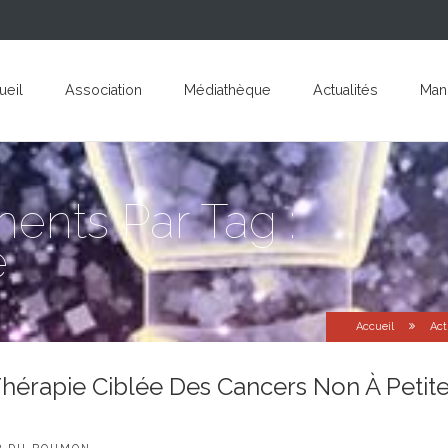
ueil
Association
Médiathèque
Actualités
Mani
ments Par Tag :
e
Accueil
Act
hérapie Ciblée Des Cancers Non À Petit