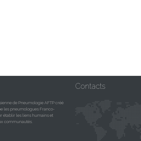
Contacts
nisienne de Pneumologie AFTP créé
upe les pneumologues Franco-
r établir les liens humains et
deux communautés.