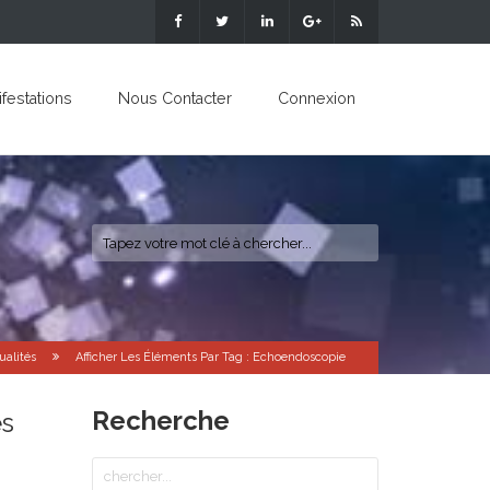
festations
Nous Contacter
Connexion
ualités
Afficher Les Éléments Par Tag : Echoendoscopie
Recherche
es