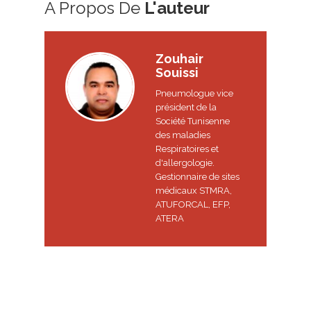
A Propos De
L'auteur
Zouhair
Souissi
Pneumologue vice
président de la
Société Tunisenne
des maladies
Respiratoires et
d'allergologie.
Gestionnaire de sites
médicaux STMRA,
ATUFORCAL, EFP,
ATERA