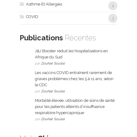
Asthme Et Allergies
4
COVID
3
Publications
Récentes
J&J Booster réduit les hospitalisations en
Afrique du Sud
par
Zouhair Souissi
Les vaccins COVID entraînent rarement de
graves problèmes chez les 5 à 11 ans, selon
le CDC
par
Zouhair Souissi
Mortalité élevée, utilisation de soins de santé
pour les patients atteints d’insuffisance
respiratoire hypercapnique
par
Zouhair Souissi