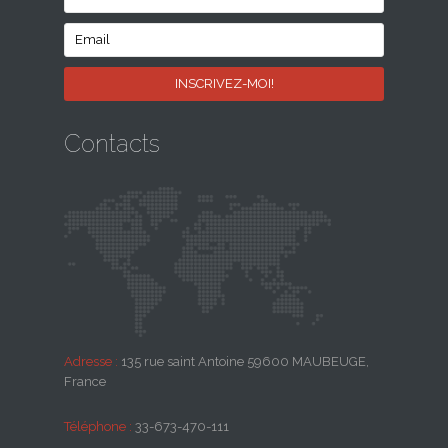
Contacts
Adresse :
135 rue saint Antoine 59600 MAUBEUGE,
France
Téléphone :
33-673-470-111