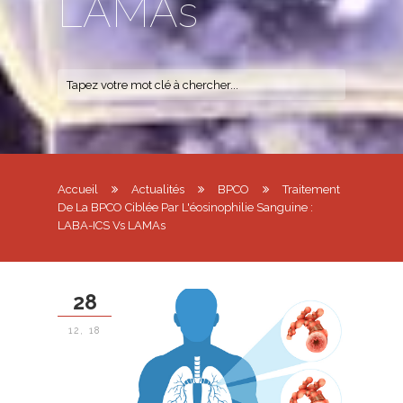
LAMAs
Accueil
Actualités
BPCO
Traitement
De La BPCO Ciblée Par L'éosinophilie Sanguine :
LABA-ICS Vs LAMAs
28
12, 18