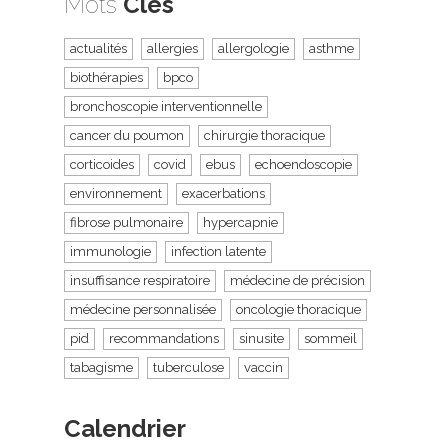
Mots
Clés
actualités
allergies
allergologie
asthme
biothérapies
bpco
bronchoscopie interventionnelle
cancer du poumon
chirurgie thoracique
corticoides
covid
ebus
echoendoscopie
environnement
exacerbations
fibrose pulmonaire
hypercapnie
immunologie
infection latente
insuffisance respiratoire
médecine de précision
médecine personnalisée
oncologie thoracique
pid
recommandations
sinusite
sommeil
tabagisme
tuberculose
vaccin
Calendrier