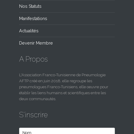
Nos Statuts
Manifestations
Actualités
Devenir Membre
A Propos
L'Association Franco-Tunisienne de Pneumologie
AFTP créé en juin 2018, elle regroupe les
pneumologues Franco-Tunisiens, elle oeuvre pour
établir les liens humains et scientifiques entre les
deux communautés.
S'inscrire