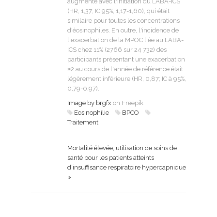
augmenté avec l'initiation du LABA-ICS
(HR, 1,37; IC 95%, 1,17-1,60), qui était
similaire pour toutes les concentrations
d'éosinophiles. En outre, l'incidence de
l'exacerbation de la MPOC liée au LABA-
ICS chez 11% (2766 sur 24 732) des
participants présentant une exacerbation
≥2 au cours de l'année de référence était
légèrement inférieure (HR, 0,87; IC à 95%,
0,79-0,97).
Image by brgfx
on Freepik
Eosinophilie
BPCO
Traitement
Mortalité élevée, utilisation de soins de
santé pour les patients atteints
d’insuffisance respiratoire hypercapnique
»