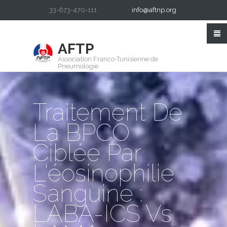
33-673-470-111
info@aftnp.org
AFTP
Association Franco-Tunisienne de
Pneumologie
Traitement De
La BPCO
Ciblée Par
L'éosinophilie
Sanguine :
LABA-ICS Vs