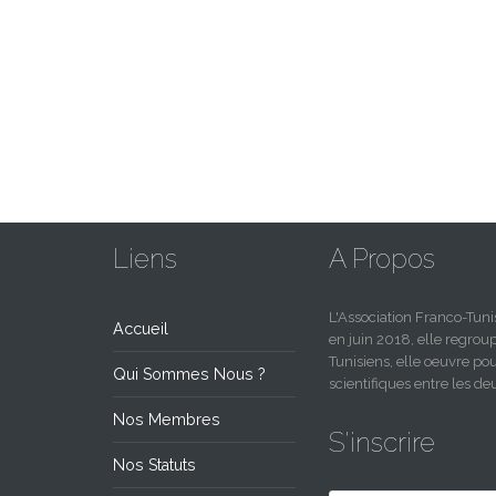
Liens
A Propos
L'Association Franco-Tu
Accueil
en juin 2018, elle regro
Tunisiens, elle oeuvre pou
Qui Sommes Nous ?
scientifiques entre les 
Nos Membres
S'inscrire
Nos Statuts