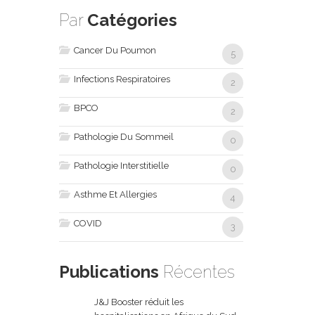
Par
Catégories
Cancer Du Poumon
5
Infections Respiratoires
2
BPCO
2
Pathologie Du Sommeil
0
Pathologie Interstitielle
0
Asthme Et Allergies
4
COVID
3
Publications
Récentes
J&J Booster réduit les