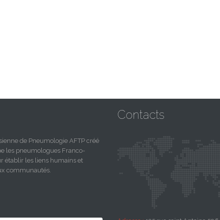
Contacts
nisienne de Pneumologie AFTP créé
upe les pneumologues Franco-
r établir les liens humains et
deux communautés.