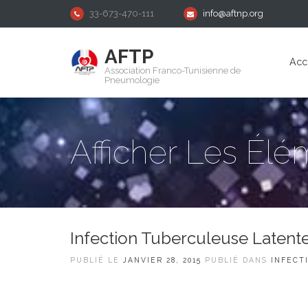
33-673-470-111
info@aftnp.org
AFTP
Acc
Association Franco-Tunisienne de
Pneumologie
Afficher Les Él
Infection Tuberculeuse Latent
PUBLIÉ LE
JANVIER 28, 2015
PUBLIÉ DANS
INFECT