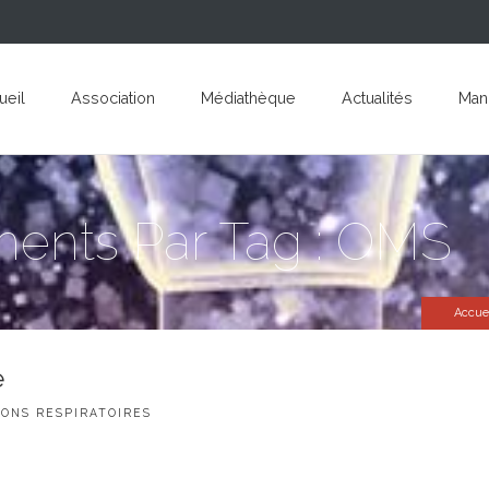
ueil
Association
Médiathèque
Actualités
Mani
éments Par Tag : OMS
Accue
e
IONS RESPIRATOIRES