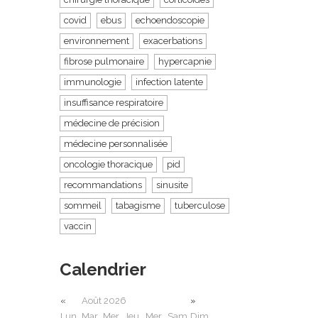
covid
ebus
echoendoscopie
environnement
exacerbations
fibrose pulmonaire
hypercapnie
immunologie
infection latente
insuffisance respiratoire
médecine de précision
médecine personnalisée
oncologie thoracique
pid
recommandations
sinusite
sommeil
tabagisme
tuberculose
vaccin
Calendrier
«
Août 2026
»
Lun
Mar
Mer
Jeu
Mer
Sam
Dim