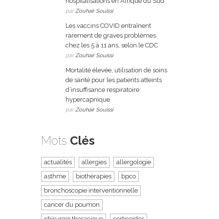
hospitalisations en Afrique du Sud
par
Zouhair Souissi
Les vaccins COVID entraînent
rarement de graves problèmes
chez les 5 à 11 ans, selon le CDC
par
Zouhair Souissi
Mortalité élevée, utilisation de soins
de santé pour les patients atteints
d’insuffisance respiratoire
hypercapnique
par
Zouhair Souissi
Mots
Clés
actualités
allergies
allergologie
asthme
biothérapies
bpco
bronchoscopie interventionnelle
cancer du poumon
chirurgie thoracique
corticoides