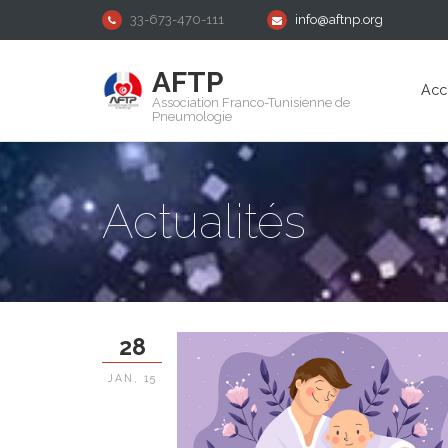
33-673-470-111
info@aftnp.org
AFTP
Acc
Association Franco-Tunisienne de
Pneumologie
Actualités
28
JAN, 15