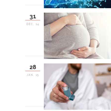
31
DÉC, 14
28
JAN, 15