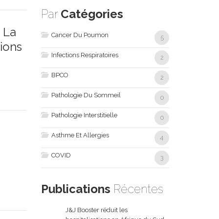
Par
Catégories
 La
Cancer Du Poumon
5
ions
Infections Respiratoires
2
BPCO
2
Pathologie Du Sommeil
0
Pathologie Interstitielle
0
Asthme Et Allergies
4
COVID
3
Publications
Récentes
J&J Booster réduit les