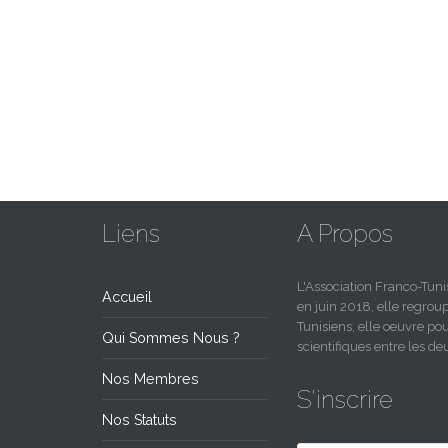
Liens
A Propos
L'Association Franco-Tu
Accueil
en juin 2018, elle regro
Tunisiens, elle oeuvre pou
Qui Sommes Nous ?
scientifiques entre les 
Nos Membres
S'inscrire
Nos Statuts