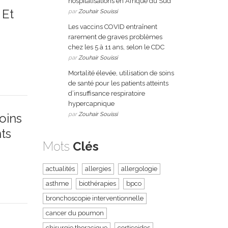
hospitalisations en Afrique du Sud
 Et
par
Zouhair Souissi
Les vaccins COVID entraînent
rarement de graves problèmes
chez les 5 à 11 ans, selon le CDC
par
Zouhair Souissi
Mortalité élevée, utilisation de soins
de santé pour les patients atteints
d’insuffisance respiratoire
hypercapnique
Soins
par
Zouhair Souissi
ts
Mots
Clés
actualités
allergies
allergologie
asthme
biothérapies
bpco
bronchoscopie interventionnelle
cancer du poumon
chirurgie thoracique
corticoides