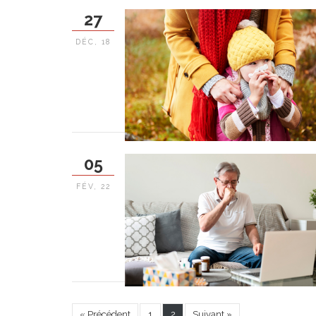
27
DÉC, 18
05
FÉV, 22
« Précédent
1
2
Suivant »