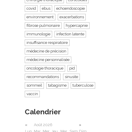
covid
ebus
echoendoscopie
environnement
exacerbations
fibrose pulmonaire
hypercapnie
immunologie
infection latente
insuffisance respiratoire
médecine de précision
médecine personnalisée
oncologie thoracique
pid
recommandations
sinusite
sommeil
tabagisme
tuberculose
vaccin
Calendrier
«
Août 2026
»
Lun
Mar
Mer
Jeu
Mer
Sam
Dim