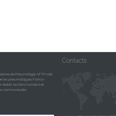
Contacts
nisienne de Pneumologie AFTP créé
upe les pneumologues Franco-
r établir les liens humains et
deux communautés.